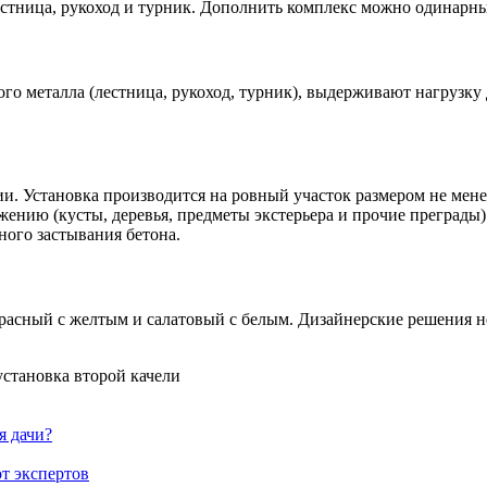
я лестница, рукоход и турник. Дополнить комплекс можно одина
о металла (лестница, рукоход, турник), выдерживают нагрузку 
и. Установка производится на ровный участок размером не мене
нию (кусты, деревья, предметы экстерьера и прочие преграды)
ного застывания бетона.
красный с желтым и салатовый с белым. Дизайнерские решения н
 установка второй качели
я дачи?
т экспертов