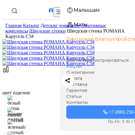
Малышам
Маты
Главная
Каталог
Детские домашние спортивные
комплексы
Шведские стенки
Шведская стенка РОМАНА
Карусель С5#
Городское благоустройст
Войти/зарегистрироваться
Акции
О компании
Оплата
Доставка
Гарантия
цвет изделия:
Статьи
Контакты
+7 (800) 250
Пн-Пт: 9:30-17