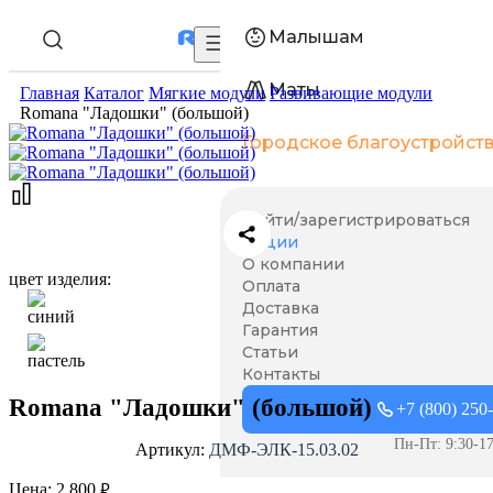
Малышам
Маты
Главная
Каталог
Мягкие модули
Развивающие модули
Romana "Ладошки" (большой)
Городское благоустройст
Войти/зарегистрироваться
Акции
О компании
цвет изделия:
Оплата
Доставка
Гарантия
Статьи
Контакты
Romana "Ладошки" (большой)
+7 (800) 250
Пн-Пт: 9:30-17
Артикул:
ДМФ-ЭЛК-15.03.02
₽
Цена:
2 800