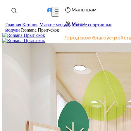
Малышам
Маты
Главная
Каталог
Мягкие модули
Мягкие спортивные
модули
Romana Прыг-скок
Городское благоустройст
Войти/зарегистрироваться
Акции
О компании
Оплата
Доставка
Гарантия
Статьи
Контакты
+7 (800) 250
Пн-Пт: 9:30-17