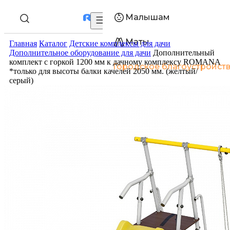
Малышам
Маты
Главная
Каталог
Детские комплексы для дачи
Дополнительное оборудование для дачи
Дополнительный
комплект с горкой 1200 мм к дачному комплексу ROMANA
Городское благоустройст
*только для высоты балки качелей 2050 мм. (желтый/
серый)
Войти/зарегистрироваться
Акции
О компании
Оплата
Доставка
Гарантия
Статьи
Контакты
+7 (800) 250
Пн-Пт: 9:30-17