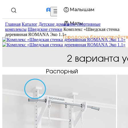
Малышам
Маты
Главная
Каталог
Детские домашние спортивные
комплексы
Шведские стенки
Комплекс «Шведская стенка
деревянная ROMANA Эко 1.1»
Городское благоустройст
Войти/зарегистрироваться
Акции
О компании
Оплата
Доставка
Гарантия
Статьи
Контакты
+7 (800) 250
Пн-Пт: 9:30-17