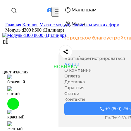
Малышам
Маты
Главная
Каталог
Мягкие модули
Элементы мягких форм
Модуль d300 h600 (Цилиндр)
Городское благоустройст
Войти/зарегистрироваться
Акции
НОВИНКА
О компании
цвет изделия:
Оплата
Доставка
Гарантия
Статьи
Контакты
+7 (800) 250
Пн-Пт: 9:30-17